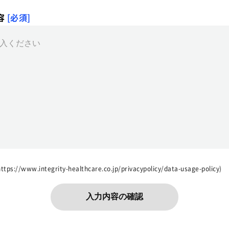
容
[必須]
https://www.integrity-healthcare.co.jp/privacypolicy/data-usage-policy)